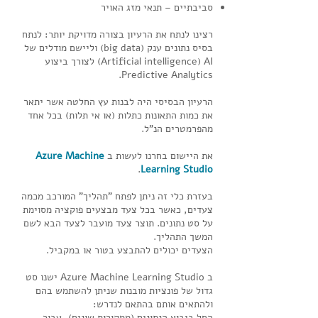
סביבתיים – תנאי מזג האויר
רצינו לנתח את הרעיון בצורה מדויקת יותר: לנתח
בסיס נתונים ענק (big data) וליישם מודלים של
Artificial intelligence) AI) לצורך ביצוע
Predictive Analytics.
הרעיון הבסיסי היה לבנות עץ החלטה אשר יתאר
את כמות התאונות כתלות (או אי תלות) בכל אחד
מהפרמטרים הנ"ל.
את היישום בחרנו לעשות ב
Azure Machine
.
Learning Studio
בעזרת כלי זה ניתן לפתח "תהליך" המורכב מכמה
צעדים, כאשר בכל צעד מבצעים פוקציה מסוימת
על סט נתונים. תוצר צעד מועבר לצעד הבא לשם
המשך התהליך.
הצעדים יכולים להתבצע בטור או במקביל.
ב Azure Machine Learning Studio ישנו סט
גדול של פונציות מובנות שניתן להשתמש בהם
ולהתאים אותם בהתאם לנדרש:
החל ביבוא הנתונים (ממקורות שונים), עבור