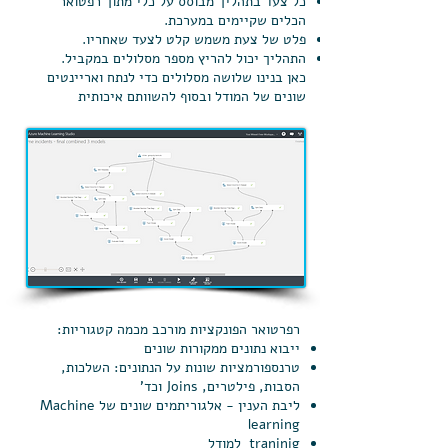
כל צעד בתהליך מבוסס על כלי מתוך רפטואר
הכלים שקיימים במערכת.
פלט של צעת משמש קלט לצעד שאחריו.
התהליך יכול להריץ מספר מסלולים במקביל.
כאן בנינו שלושה מסלולים כדי לנתח ואריינטים
שונים של המודל ובסוף להשוותם איכותית
רפרטואר הפונקציות מורכב מכמה קטגוריות:
ייבוא נתונים ממקורות שונים
טרנספורמציות שונות על הנתונים: השלכות,
הסבות, פילטרים, Joins וכד'
ליבת הענין - אלגוריתמים שונים של Machine
learning
traninig למודל