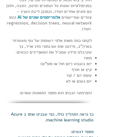
במניפולציות שונות על הנתונים (סינון, הסבה, join
עם סטים אחרים ועוד), וכמובן ליבת הענין –
צעדים שמיישמים
אלגוריתמים שונים של AI
(כמו
regression, decision trees, neural network
ועוד).
לקחנו כמה מאות אלפי רשומות של גוף משטרתי
בארה"ב, מיזגנו אות עם נתוני מזג אויר​, כך
שקיבלנו מידע שמכיל את המאפיינים הבאים:
מחוז
יום בשבוע (יום חול או סופ"ש)
קיץ או חורף
עומס יום / קור​
יום גשום או לא
והפרמטר הנבחן הוא מספר התאונות שארעו.​​​​
כך נראה התהליך כולו, כפי שבנינו אותו ב Azure
machine learning studio.
מספר דגשים: