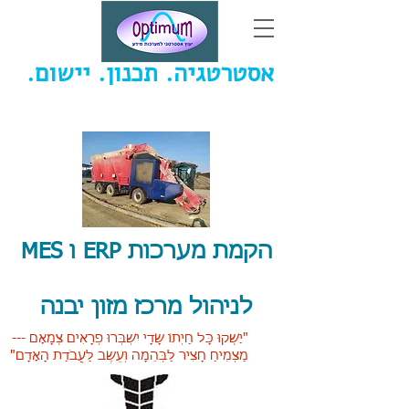
אסטרטגיה. תכנון. יישום.
יוסי ויזל - יעוץ אסטרטגי למערכות מידע
הקמת מערכות ERP ו MES
לניהול מרכז מזון יבנה
"יַשְׁקוּ כָּל חַיְתוֹ שָׂדָי יִשְׁבְּרוּ פְרָאִים צְמָאָם ---
מַצְמִיחַ חָצִיר לַבְּהֵמָה וְעֵשֶׂב לַעֲבֹדַת הָאָדָם"