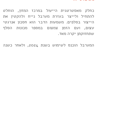
כחלק מאסטרטגית הייעול במרכז המזון, הוחלט
להתחיל ולייצר בעזרת מערבל נייח ולהקטין את
הייצור בסלפים. משמעות הדבר הוא חסכון אנרגטי
עצום, ועם הזמן צמצום במספר מכונות הסלף
שתחזוקתן יקרה מאד.
המערבל הוכנס לשימוש בשנת 2024, ולאחר כשנה
עבודה איתו, הוכחה בצורה חותכת התרומה שלו לקיטון
משמעותי בהוצאת התפעול השוטפות:
חסכון גדול מאד בעלויות הסולר לסלפים אל מול עלות
חשמל קטנה עבור המערבל הנייח
עלות התחזוקה של הסלפים גדולה מאד ביחס לעלות
האחזקה של המערבל הנייח
ניהול המערבל:
המערבל נרכש מחברת Siloking כ"ברזלים בלבד".
כל חיישן וכל פיקוד חווט ע"י מרכז מזון אל בקר של
חברת B&R (מקבוצת ABB).
תוכנת הבקרה נכתבה ע"י חברת C-vision.