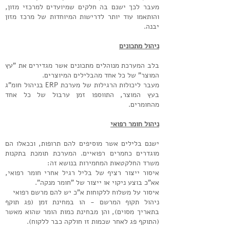
מעבר לכך ישנם בה חלקים שמיועדים למרכזי מזון,
והותאמו עוד יותר לדרישות המיוחדות של מרכז מזון
יבנה.
ניהול מתכונים
בלב המערכת מנוהלים מתכונים אשר מגדירים את "עץ
המוצר" של כל אחד מהבלילים המיוצרים.
מעבר ליכולות הרגילות של מערכת ERP בניהול חומ"ג
בעץ המוצר, התווספו זמן ערבול של כל אחד
מהחומרים.
ניהול חומר רפואי
ישנם בלילים אשר מוסיפים להם תרופות, וככאלו הם
מוגדרים כחמרים רפואיים. המערכת תומכת בתקנות
משרד החלקטאות המחמירות בנושא זה:
איסור ייצור רציף של בליל רגיל אחרי חומר רפואי,
אא"כ בוצע ניקוי או ייצור של "חומר מנקה".
איסור על משלוח ללקוחות א"כ יש להם מרשם רפואי
ניהול תקוף המרשם - הו במחינת זמן (פג תוקף
בתאריך מסוים), והן מבחינת כמות הומר שהוא מאשר
(התוקף פג לאחר שכמות זו חולקה כבר ללקוח).