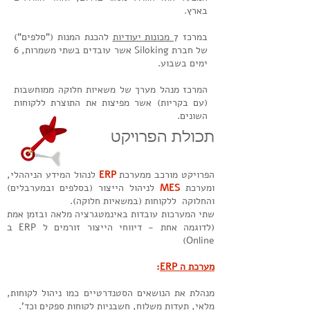
בארץ.
במרכז 7
מכונות יעודיות
להכנת המנות ("סלפים")
של חברת Siloking אשר עובדים בשתי משמרות, 6
ימים בשבוע.
המרכז מנהל מערך של משאיות חלוקה ממוחשבות
(עם בקריות) אשר מפיצות את התוצרת ללקוחות
השונים.
תכולת הפרויקט
הפרויקט מורכב ממערכת
ERP
לנהול המידע הניההלי,
ומערכת
MES
לניהול הייצור (בסלפים ובמערבלים)
והחלוקה ללקוחות (במשאיות חלוקה).
שתי המערכות עובדות באינמטגרציה מלאה ובזמן אמת
(לדוגמה אחת - דיווחי הייצור זורמים ל ERP ב
Online)
מערכת ה ERP
:
מנהלת את הנושאים הסטנדרטיים כמו ניהול לקוחות,
מלאי, תעדות משלוח, חשבניות לקוחות ספקים וכד'.