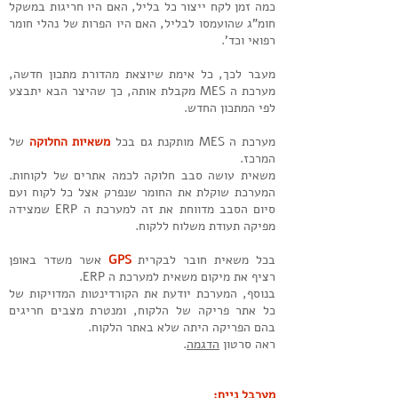
כמה זמן לקח ייצור כל בליל, האם היו חריגות במשקל
חומ"ג שהועמסו לבליל, האם היו הפרות של נהלי חומר
רפואי וכד'.
מעבר לכך, כל אימת שיוצאת מהדורת מתכון חדשה,
מערכת ה MES מקבלת אותה, כך שהיצר הבא יתבצע
לפי המתכון החדש.
מערכת ה MES מותקנת גם בכל
משאיות החלוקה
של
המרכז.
משאית עושה סבב חלוקה לכמה אתרים של לקוחות.
המערכת שוקלת את החומר שנפרק אצל כל לקוח ועם
סיום הסבב מדווחת את זה למערכת ה ERP שמצידה
מפיקה תעודת משלוח ללקוח.
בכל משאית חובר לבקרית
GPS
אשר משדר באופן
רציף את מיקום משאית למערכת ה ERP.
בנוסף, המערכת יודעת את הקורדינטות המדויקות של
כל אתר פריקה של הלקוח, ומנטרת מצבים חריגים
בהם הפריקה היתה שלא באתר הלקוח.
ראה סרטון
הדגמה
.
מערבל נייח: