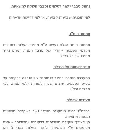
ניהול סבבי ייצור לסלפים וסבבי חלוקה למשאיות
לפי תוכנית שבועית קבועה, או לפי דרישה אד-הוק
תמחור חומ"ג
תמחור חומר הגלם נעשה ע"פ מחירי העלות בתוספת
מקדמי העמסה ייעדיי של מרכז המזון, ומהם נגזר
מחירו של כל בליל
חיוב לקוחות על הובלה
המערכת תומכת בחיוב אוטומטי של הובלה ללקוחת על
בסיס הסכמים שונים שם הלקוחות (לפי מנות, לפי
סבבים וכד')
תעודות שקילה
במרמ"ז יבנה מותקנים מאזני גשר לשקילת משאיות
נכנסות ויוצאות.
הן לצורך שקילת משלוחים ללקוחות (משלוחי שאינם
מסופקים ע"י משאיות חלוקה בעלות בקריות) והן