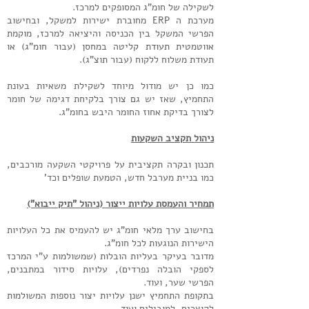
לשקילה של חומ"ג המסופקים למרכז.
מערכת ה ERP מחוברת ישירות למשקל, ובחישוב
הפרשי המשקל בין הכניסה והיציאה למרכז, מוקמת
אווטמטית תעודת קליטה במחסן (עבור חומ"ג) או
תעודת משלוח ללקוח (עבור תוצ"ג).
כמו כן יש מודול מיוחד לשקילת משאיות בעונת
התחמיץ, שאז יש גם צורך בלקיחת דגימה של חומר
לצורך בדיקת אחוז החומר היבש בחומ"ג.
​​ניהול תקציב השקעות
תכנון ובקרה תקציבית על פרויקטי השקעה מורכבים,
כמו בניית מערבל חדש, הטמעת שופלים וכד'
תמחיר והעמסת עלויות ייצור (ניהול "תיק ייבוא")
בחישוב ערך מלאי חומ"ג יש להעמיס את כל העלויות
הישירות הנוגעות לכל חומ"ג.
מדובר בעיקר בעליות הובלות (שמשולמות ע"י המרכז
לספקי הובלה נפרדים), עלויות סידור במתבנים,
הפרשי שער, ועוד.
בתקופת התחמיץ ישנן עלויות יצור נוספות המשולמות
לקוצרים, למובילים ועוד.