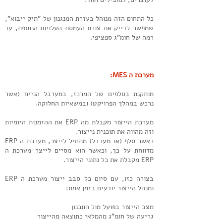
כל התחום הזה מנוהל בעזרת המנגנון של "תיק ייבוא",
שמפשר לדייק את צורת העמסת העלויות הנוספת, עד
רמה של חומ"ג ספציפי.
מערכת ה MES:
מותקנת בסלפים של המרכז, במערבל הנייח (אשר
נרכש במהלך הפרויקט) ובמשאיות החלוקה.
מערכת הייצור מקבלת מה ERP את ההזמנות היומיות
וזה מהווה את תוכנית נייצור.
כאשר סלף (או מערבל) מתחיל לייצר, מערכת ה ERP
מדווחת על כך, וכאשר הוא מסיים לייצר מערכת ה
ERP מקבלת את כל נתוני הייצור.
בצורה כזו, עם סיום כל סבב ייצור מערכת ה ERP
ומנהל הייצור יודעים בזמן אמת:
מצב הייצור בפועל מול התכנון
גריעה של חומ"ג מהמלאי כתוצאה מהייצור