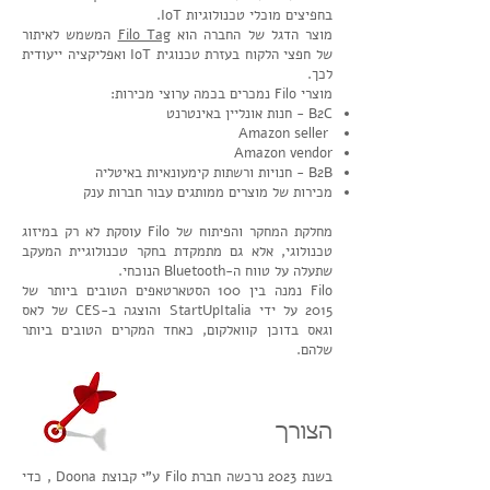
בחפיצים מוכלי טכנולוגיות IoT.
מוצר הדגל של החברה הוא
Filo Tag
המשמש לאיתור
של חפצי הלקוח בעזרת טכנוגית IoT ואפליקציה ייעודית
לכך.
מוצרי Filo נמכרים בכמה ערוצי מכירות:
B2C - חנות אונליין באינטרנט
Amazon seller
Amazon vendor
B2B - חנויות ורשתות קימעונאיות באיטליה
מכירות של מוצרים ממותגים עבור חברות ענק
מחלקת המחקר והפיתוח של Filo עוסקת לא רק במיזוג
טכנולוגי, אלא גם מתמקדת בחקר טכנולוגיית המעקב
שתעלה על טווח ה-Bluetooth הנוכחי.
Filo נמנה בין 100 הסטארטאפים הטובים ביותר של
2015 על ידי StartUpItalia והוצגה ב-CES של לאס
וגאס בדוכן קוואלקום, כאחד המקרים הטובים ביותר
שלהם.
הצורך
בשנת 2023 נרכשה חברת Filo ע"י קבוצת Doona
, כדי