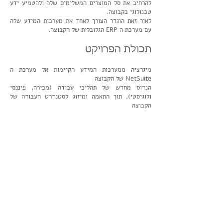
להרחיב את סל המוצרים המשלימים שלה ולהטמיע ידע
טכנולוגי בקבוצה.
לאור זאת
הוגדר הצורך לאחד את מערכות המידע שלה
עם מערכת ה ERP הגלובלית של הקבוצה.
תכולת ה
פרויקט
מיגרציה ממערכות המידע הקיימות אל מערכת ה
NetSuite של הקבוצה
הנדוס מ
חדש של תהליכי עבודה
(מכירה, פיננסי
ולוגיסטי)
, תוך התאמה ומיזוג לסטנדרט העבודה של
הקבוצה
רגולציה איטלקית
אתגר
עקשני במיוחד היה התאמת המערכת לרגולציה
האיטלקית, שהתגלתה כייחודית מאד...
ל NetSuite אין תמיכה מובנית בכך, ולצורך כך נרכש
bundle מיוחד - "לוקליזציה איטלקית".
היישום של ההתאמות האיטלקיות נעשה בסיוע צמוד של
חברת יישום איטלקית.
ההשגים