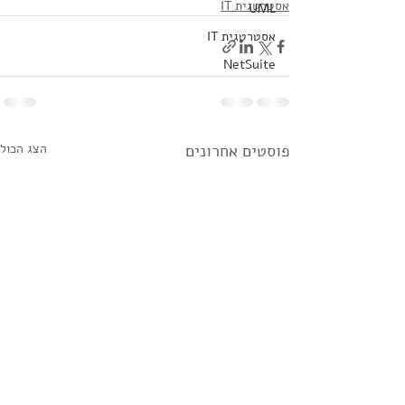
אסטרטגית IT
UML
אסטרטגית IT
NetSuite
פוסטים אחרונים
הצג הכול